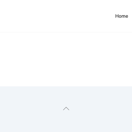
Home
Back
To
Top